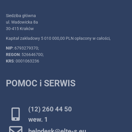
Siedziba główna
ul. Wadowicka 8a
30-415 Kraków
Kapitał zakładowy 5 010 000,00 PLN opłacony w całości,
NIP
: 6793279370;
REGON
: 526646700;
KRS
: 0001063236
POMOC i SERWIS
(12) 260 44 50
wew. 1
helpdesk@elte-s.eu