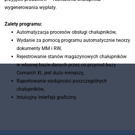
przyjęcie produktów -> rozliczenia chałupnika ->
wygenerowania wypłaty.
Zalety programu:
Automatyzacja procesów obsługi chałupników,
Wydanie za pomocą programu automatycznie tworzy
dokumenty MM i RW,
Rejestrowanie stanów magazynowych chałupników
w własnej bazie danych przez co przyrost bazy
Comarch XL jest dużo mniejszy,
Raportowanie wydajności poszczególnych
chałupników,
Intuicyjny interfejs graficzny.